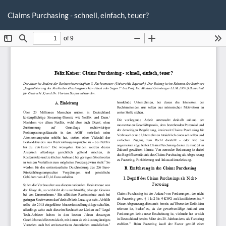
Zu
He
P
Artikeldetails
Claims Purchasing - schnell, einfach, teuer?
he
zurückkehren